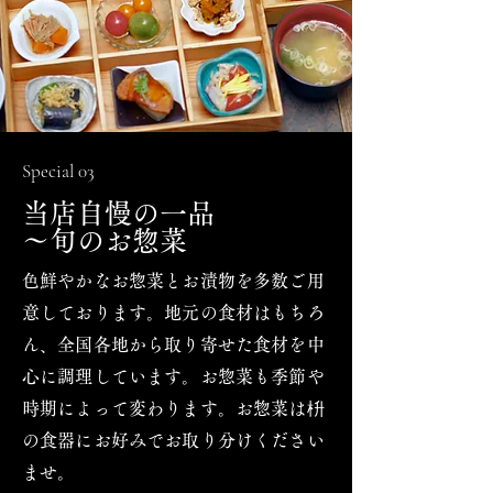
Special 03
当店自慢の一品
～
旬のお惣菜
色鮮やかなお惣菜とお漬物を多数ご用
意しております。地元の食材はもちろ
ん、全国各地から取り寄せた食材を中
心に調理しています。お惣菜も季節や
時期によって変わります。お惣菜は枡
の食器にお好みでお取り分けください
ませ。