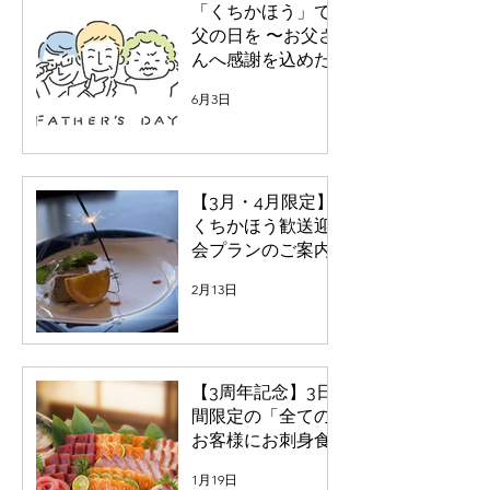
「くちかほう」で
父の日を 〜お父さ
んへ感謝を込めた
プレゼント〜
6月3日
【3月・4月限定】
くちかほう歓送迎
会プランのご案内
2月13日
【3周年記念】3日
間限定の「全ての
お客様にお刺身食
べ放題」を開催！
1月19日
マグロ・ブリ・サ