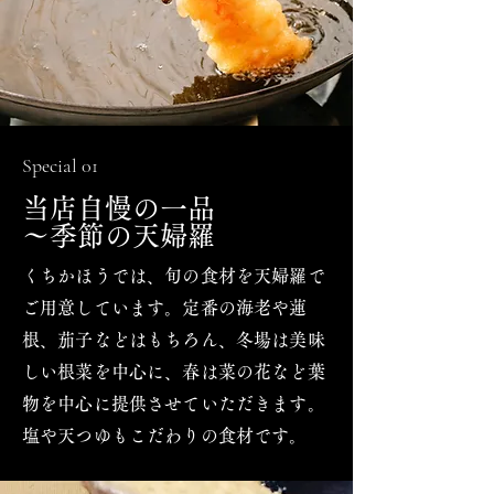
Special 01
当店自慢の一品
～季節の
天婦羅
くちかほうでは、旬の食材を天婦羅で
ご用意しています。定番の海老や蓮
根、茄子などはもちろん、冬場は美味
しい根菜を中心に、春は菜の花など葉
物を中心に提供させていただきます。
塩や天つゆもこだわりの食材です。